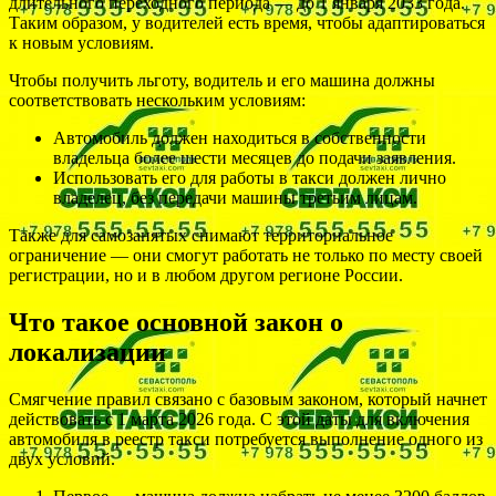
длительного переходного периода — до 1 января 2033 года.
Таким образом, у водителей есть время, чтобы адаптироваться
к новым условиям.
Чтобы получить льготу, водитель и его машина должны
соответствовать нескольким условиям:
Автомобиль должен находиться в собственности
владельца более шести месяцев до подачи заявления.
Использовать его для работы в такси должен лично
владелец, без передачи машины третьим лицам.
Также для самозанятых снимают территориальное
ограничение — они смогут работать не только по месту своей
регистрации, но и в любом другом регионе России.
Что такое основной закон о
локализации
Смягчение правил связано с базовым законом, который начнет
действовать с 1 марта 2026 года. С этой даты для включения
автомобиля в реестр такси потребуется выполнение одного из
двух условий.