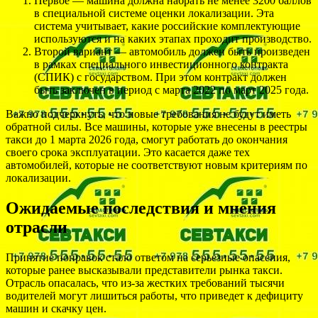
Первое — машина должна набрать не менее 3200 баллов
в специальной системе оценки локализации. Эта
система учитывает, какие российские комплектующие
используются и на каких этапах проходит производство.
Второй вариант — автомобиль должен быть произведен
в рамках специального инвестиционного контракта
(СПИК) с государством. При этом контракт должен
быть заключен в период с марта 2022 по март 2025 года.
Важно подчеркнуть, что новые требования не будут иметь
обратной силы. Все машины, которые уже внесены в реестры
такси до 1 марта 2026 года, смогут работать до окончания
своего срока эксплуатации. Это касается даже тех
автомобилей, которые не соответствуют новым критериям по
локализации.
Ожидаемые последствия и мнения
отрасли
Принятие поправок стало ответом на серьезные опасения,
которые ранее высказывали представители рынка такси.
Отрасль опасалась, что из-за жестких требований тысячи
водителей могут лишиться работы, что приведет к дефициту
машин и скачку цен.