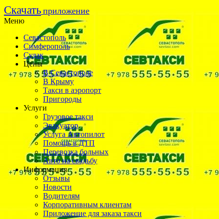
Cкачать
приложение
Меню
Севастополь
Симферополь
Судак
Цены
В Севастополе
В Крыму
Такси в аэропорт
Пригороды
Услуги
Грузовое такси
Эвакуатор
Услуга Автопилот
Помощь в ДТП
Перевозка больных
Авто на свадьбу
Информация
Отзывы
Новости
Водителям
Корпоративным клиентам
Приложение для заказа такси