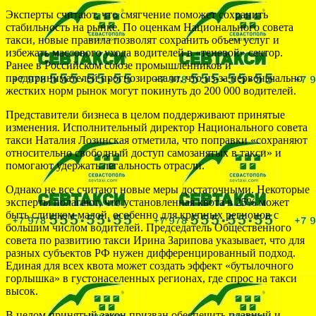
Эксперты считают, что смягчение поможет сохранить
стабильность на рынке. По оценкам Национального совета
такси, новые правила позволят сохранить объем услуг и
избежать массового ухода водителей в «теневой» сектор.
Ранее в Российском союзе промышленников и
предпринимателей прогнозировали, что из-за первоначально
жестких норм рынок могут покинуть до 200 000 водителей.
Представители бизнеса в целом поддерживают принятые
изменения. Исполнительный директор Национального совета
такси Наталия Лозинская отметила, что поправки «сохраняют
относительно свободный доступ самозанятых в такси» и
помогают удержать легальность отрасли.
Однако не все считают новые меры достаточными. Некоторые
эксперты полагают, что установленная квота в 25% может
быть слишком малой, особенно для крупных регионов с
большим числом водителей. Председатель Общественного
совета по развитию такси Ирина Зарипова указывает, что для
разных субъектов РФ нужен дифференцированный подход.
Единая для всех квота может создать эффект «бутылочного
горлышка» в густонаселенных регионах, где спрос на такси
высок.
В целом принятый закон призван обеспечить плавный и