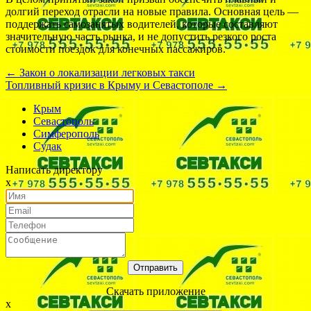
долгий переход отрасли на новые правила. Основная цель —
поддержать самозанятых водителей, которые составляют
значительную часть рынка, и не допустить резкого роста
стоимости поездок для конечных пассажиров.
←
Закон о локализации легковых такси
Топливный кризис в Крыму и Севастополе
→
Крым
Севастополь
Симферополь
Судак
Написать директору
х
Отправить
Cкачать приложение
х