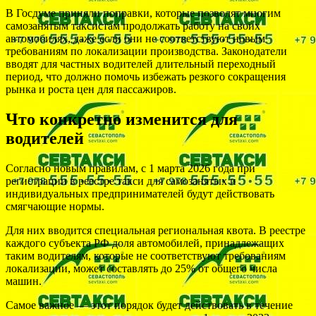
В Госдуме приняли поправки, которые позволят многим
самозанятым таксистам продолжать работу на своих
автомобилях, даже если они не соответствуют новым
требованиям по локализации производства. Законодатели
вводят для частных водителей длительный переходный
период, что должно помочь избежать резкого сокращения
рынка и роста цен для пассажиров.
Что конкретно изменится для
водителей
Согласно новым правилам, с 1 марта 2026 года при
регистрации в реестре такси для самозанятых и
индивидуальных предпринимателей будут действовать
смягчающие нормы.
Для них вводится специальная региональная квота. В реестре
каждого субъекта РФ доля автомобилей, принадлежащих
таким водителям, которые не соответствуют требованиям
локализации, может составлять до 25% от общего числа
машин.
Самое важное — этот порядок будет действовать в течение