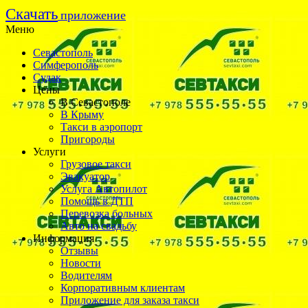
Cкачать
приложение
Меню
Севастополь
Симферополь
Судак
Цены
В Севастополе
В Крыму
Такси в аэропорт
Пригороды
Услуги
Грузовое такси
Эвакуатор
Услуга Автопилот
Помощь в ДТП
Перевозка больных
Авто на свадьбу
Информация
Отзывы
Новости
Водителям
Корпоративным клиентам
Приложение для заказа такси