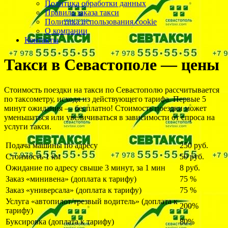
Политика обработки данных
Правила заказа такси
Политика использования cookie
О компании
Контакты
Такси в Севастополе — цены
Стоимость поездки на такси по Севастополю рассчитывается
по таксометру, исходя из действующего тарифа. Первые 5
минут ожидания — бесплатно! Стоимость поездки может
уменьшаться или увеличиваться в зависимости от спроса на
услуги такси.
Подача машины по адресу
250 руб.
Стоимость 1 км
50 руб.
Ожидание по адресу свыше 3 минут, за 1 мин
8 руб.
Заказ «минивена» (доплата к тарифу)
75 %
Заказ «универсала» (доплата к тарифу)
75 %
Услуга «автопилот/трезвый водитель» (доплата к
200%
тарифу)
Буксировка (доплата к тарифу)
80%