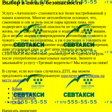
Выбор в пользу безопасности
Услуга «Автопилот» становится все более востребованной у
наших клиентов. Многие автолюбители осознают, что,
сэкономив и сев за руль после пары кружек пива, они
подвергают колоссальной опасности не только собственную
жизнь, но и здоровье пешеходов и водителей других машин.
Да и мелкие аварии с повреждением автомобиля — своего и
чужого — тоже малоприятны, а уж о расходах и говорить не
приходится. Штрафы, лишение водительского удостоверения,
даже уголовный срок — вот цена пьяного вождения.
СЕВТАКСИ настоятельно рекомендует не садиться за руль
после употребления алкогольных напитков. Звоните и
заказывайте услугу «Трезвый водитель»! Мы всегда на связи!
В случае, если все-таки случилось ДТП, мы можем
предложить квалифицированную
юридическую помощь на
месте аварии
.
Крым
Севастополь
Симферополь
Судак
Написать директору