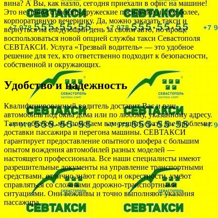
вина? А Вы, как назло, сегодня приехали в офис на машине!
Это не повод отменять дружеские посиделки и, тем более,
корпоративную вечеринку. Да, можно заказать такси и
вернуться на следующий день за своим авто, но проще
воспользоваться новой опцией службы такси Севастополя
СЕВТАКСИ. Услуга «Трезвый водитель» — это удобное
решение для тех, кто ответственно подходит к безопасности,
собственной и окружающих.
Удобство и надежность
Квалифицированный водитель доставит Вас и ваш
автомобиль под окна дома или по любому, указанному адресу.
Таким образом, мы помогаем вам решить сразу две проблемы:
доставки пассажира и перегона машины. СЕВТАКСИ
гарантирует предоставление опытного шофера с большим
опытом вождения автомобилей разных моделей —
настоящего профессионала. Все наши специалисты имеют
разрешительные документы на управление транспортными
средствами, отлично знают город и окрестности, умеют
справляться со сложными дорожно-транспортными
ситуациями. Они вежливы и точно выполняют указания
пассажира.