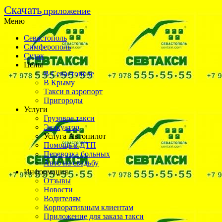
Cкачать
приложение
Меню
Севастополь
Симферополь
Судак
Цены
В Севастополе
В Крыму
Такси в аэропорт
Пригороды
Услуги
Грузовое такси
Эвакуатор
Услуга Автопилот
Помощь в ДТП
Перевозка больных
Авто на свадьбу
Информация
Отзывы
Новости
Водителям
Корпоративным клиентам
Приложение для заказа такси